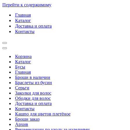
Перейти к содержимому
Главная
Каталог
Доставка и оплата
Контакты
Меню
навигации
Меню
навигации
Корзина
Каталог
Бусы
Главная
Броши в наличии
Браслеты из бусин
Серьги
Заколки для волос
Ободки для волос
Доставка и оплата
Контакты
Кашпо для цветов плетёное
Броши заказ
Архив
Рекомендации по уходу за изделиями