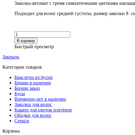
Заколка-автомат с тремя симпатичными цветками канзаш
Подходит для волос средней густоты, размер заколки 8 см
Количество
товара
В корзину
Заколка-
Быстрый просмотр
автомат
«Флора»
Закрыть
Категории товаров
Браслеты из бусин
Броши в наличии
Броши заказ
Бусы
Временно нет в наличии
Заколки для волос
Кашпо для цветов плетёное
Ободки для волос
Серьги
Корзина