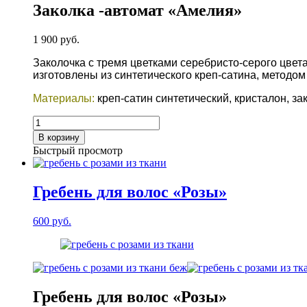
Заколка -автомат «Амелия»
1 900
руб.
Заколочка с тремя цветками серебристо-серого цвет
изготовлены из синтетического креп-сатина, методом
Материалы:
креп-сатин синтетический, кристалон, зак
Количество
товара
В корзину
Заколка
Быстрый просмотр
-автомат
"Амелия"
Гребень для волос «Розы»
600
руб.
Гребень для волос «Розы»