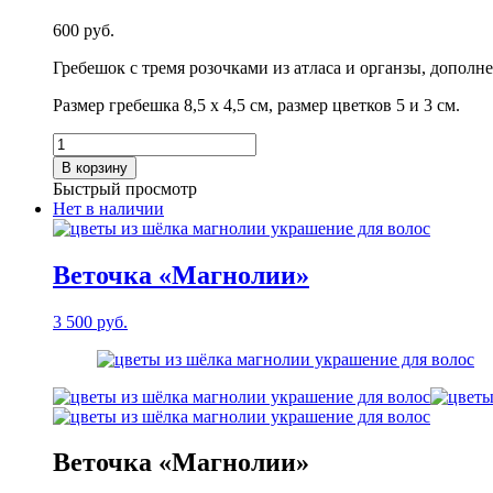
600
руб.
Гребешок с тремя розочками из атласа и органзы, допол
Размер гребешка 8,5 х 4,5 см, размер цветков 5 и 3 см.
Количество
товара
В корзину
Гребень
Быстрый просмотр
для
Нет в наличии
волос
«Розы»
Веточка «Магнолии»
3 500
руб.
Веточка «Магнолии»