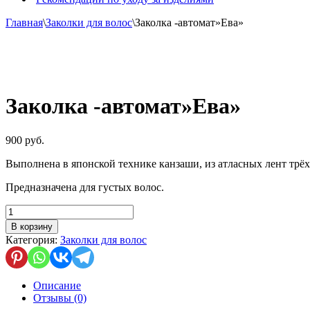
Главная
\
Заколки для волос
\
Заколка -автомат»Ева»
Заколка -автомат»Ева»
900
руб.
Выполнена в японской технике канзаши, из атласных лент трёх
Предназначена для густых волос.
Количество
товара
В корзину
Заколка
Категория:
Заколки для волос
-автомат"Ева"
Описание
Отзывы (0)