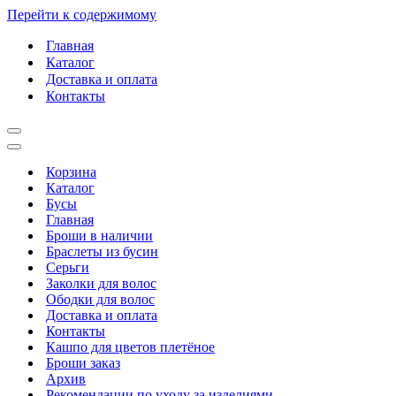
Перейти к содержимому
Главная
Каталог
Доставка и оплата
Контакты
Меню
навигации
Меню
навигации
Корзина
Каталог
Бусы
Главная
Броши в наличии
Браслеты из бусин
Серьги
Заколки для волос
Ободки для волос
Доставка и оплата
Контакты
Кашпо для цветов плетёное
Броши заказ
Архив
Рекомендации по уходу за изделиями