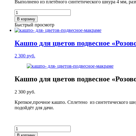
Выполнено из плетёного синтетического шнура 4 мм, раз
Количество
товара
В корзину
Кашпо
Быстрый просмотр
для
цветов
подвесное
Кашпо для цветов подвесное «Розов
"Корица"
2 300
руб.
Кашпо для цветов подвесное «Розов
2 300
руб.
Крепкое,прочное кашпо. Сплетено из синтетического шн
подойдёт для дачи.
Количество
товара
В корзину