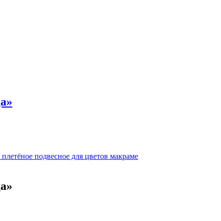
ца»
ца»