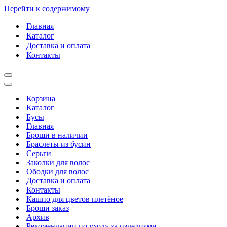
Перейти к содержимому
Главная
Каталог
Доставка и оплата
Контакты
Меню
навигации
Меню
навигации
Корзина
Каталог
Бусы
Главная
Броши в наличии
Браслеты из бусин
Серьги
Заколки для волос
Ободки для волос
Доставка и оплата
Контакты
Кашпо для цветов плетёное
Броши заказ
Архив
Рекомендации по уходу за изделиями