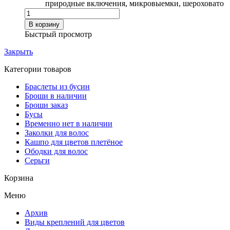
природные включения, микровыемки, шероховато
Количество
товара
В корзину
Серьги
Быстрый просмотр
с
персиковым
Закрыть
лунным
камнем
Категории товаров
Браслеты из бусин
Броши в наличии
Броши заказ
Бусы
Временно нет в наличии
Заколки для волос
Кашпо для цветов плетёное
Ободки для волос
Серьги
Корзина
Меню
Архив
Виды креплений для цветов