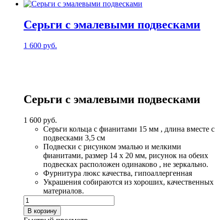
с
золотистым
обсидианом
Серьги с эмалевыми подвесками
1 600
руб.
Серьги с эмалевыми подвесками
1 600
руб.
Серьги кольца с фианитами 15 мм , длина вместе с
подвесками 3,5 см
Подвески с рисунком эмалью и мелкими
фианитами, размер 14 х 20 мм, рисунок на обеих
подвесках расположен одинаково , не зеркально.
Фурнитура люкс качества, гипоаллергенная
Украшения собираются из хороших, качественных
материалов.
Количество
товара
В корзину
Серьги