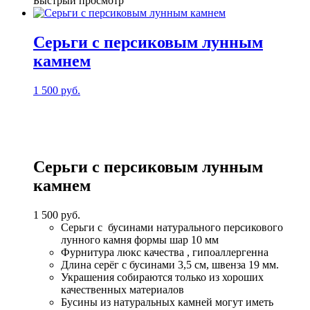
Быстрый просмотр
с
эмалевыми
подвесками
Серьги с персиковым лунным
камнем
1 500
руб.
Серьги с персиковым лунным
камнем
1 500
руб.
Серьги с бусинами натурального персикового
лунного камня формы шар 10 мм
Фурнитура люкс качества , гипоаллергенна
Длина серёг с бусинами 3,5 см, швенза 19 мм.
Украшения собираются только из хороших
качественных материалов
Бусины из натуральных камней могут иметь