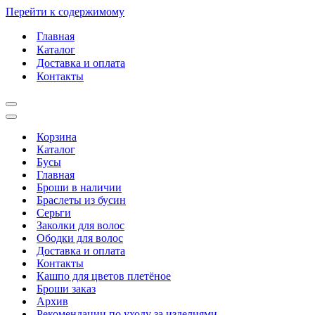
Перейти к содержимому
Главная
Каталог
Доставка и оплата
Контакты
Меню
навигации
Меню
навигации
Корзина
Каталог
Бусы
Главная
Броши в наличии
Браслеты из бусин
Серьги
Заколки для волос
Ободки для волос
Доставка и оплата
Контакты
Кашпо для цветов плетёное
Броши заказ
Архив
Рекомендации по уходу за изделиями