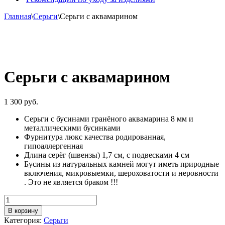
Главная
\
Серьги
\
Серьги с аквамарином
Серьги с аквамарином
1 300
руб.
Серьги с бусинами гранёного аквамарина 8 мм и
металлическими бусинками
Фурнитура люкс качества родированная,
гипоаллергенная
Длина серёг (швензы) 1,7 см, с подвесками 4 см
Бусины из натуральных камней могут иметь природные
включения, микровыемки, шероховатости и неровности
. Это не является браком !!!
Количество
товара
В корзину
Серьги
Категория:
Серьги