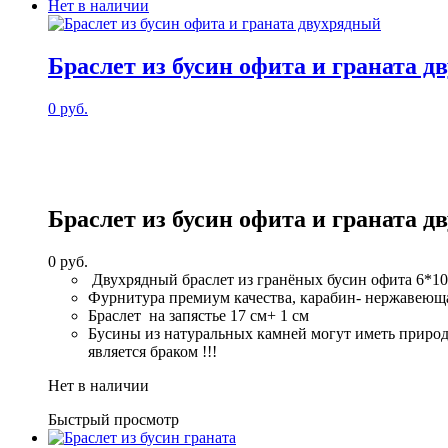
Нет в наличии
гранёного
лабрадора
6
Браслет из бусин офита и граната 
мм
c
подвеской
0
руб.
(цвет
серебро)
Браслет из бусин офита и граната 
0
руб.
Двухрядный браслет из гранёных бусин офита 6*10
Фурнитура премиум качества, карабин- нержавеюща
Браслет на запястье 17 cм+ 1 см
Бусины из натуральных камней могут иметь природ
является браком !!!
Нет в наличии
Быстрый просмотр