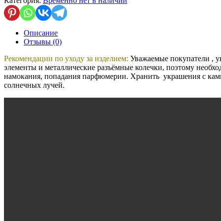
Категория:
Временно нет в наличии
с
фиолетовым
жемчугом
Описание
Отзывы (0)
Рекомендации по уходу за изделием:
Уважаемые покупатели , у
элементы и металлические разъёмные колечки, поэтому необход
намокания, попадания парфюмерии. Хранить украшения с кам
солнечных лучей.