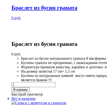
Браслет из бусин граната
0
руб.
Браслет из бусин граната
0
руб.
Браслет из бусин натурального граната 8 мм формы
Бусины граната не прозрачные, с шоколадным отте
Фурнитура премиум качества, карабин и цепочка- 
На размер запястья 17 см+ 1,5 см
Бусины из натуральных камней могут иметь природ
является браком !!!
Количество
товара
В корзину
Браслет
Быстрый просмотр
из
Нет в наличии
бусин
граната