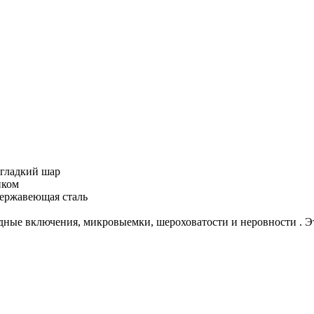
 гладкий шар
нком
нержавеющая сталь
ные включения, микровыемки, шероховатости и неровности . Э