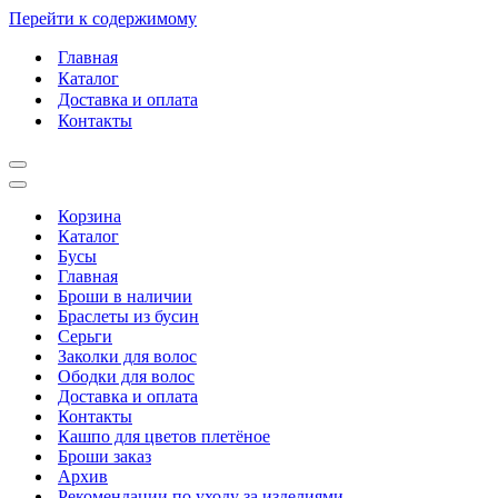
Перейти к содержимому
Главная
Каталог
Доставка и оплата
Контакты
Меню
навигации
Меню
навигации
Корзина
Каталог
Бусы
Главная
Броши в наличии
Браслеты из бусин
Серьги
Заколки для волос
Ободки для волос
Доставка и оплата
Контакты
Кашпо для цветов плетёное
Броши заказ
Архив
Рекомендации по уходу за изделиями