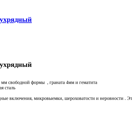
двухрядный
двухрядный
 мм свободной формы , граната 4мм и гематита
я сталь
ные включения, микровыемки, шероховатости и неровности . Эт